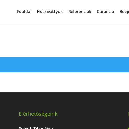
Főoldal
Hőszivattyúk
Referenciák
Garancia
Beép
Elérhetőségeink
Sulyok Tibor
Győr