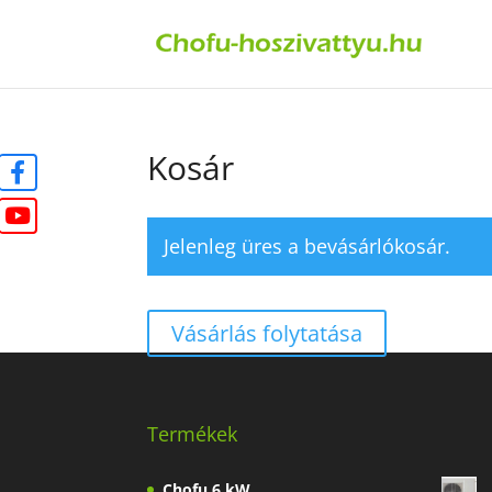
Kosár
Jelenleg üres a bevásárlókosár.
Vásárlás folytatása
Termékek
Chofu 6 kW