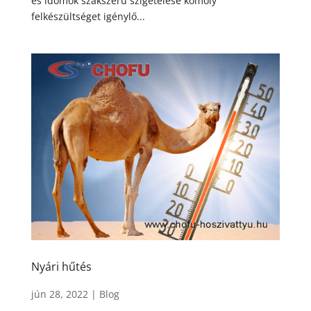
és idomok szakszerű szigetelése komoly
felkészültséget igénylő...
Nyári hűtés
jún 28, 2022
|
Blog